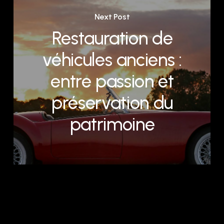
Next Post
Restauration de
véhicules anciens :
entre passion et
préservation du
patrimoine