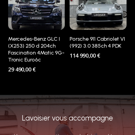
PRODUIT BOITE
PRODUIT ENERGIE
PRODUIT KM MAXI
Mercedes-Benz GLC I
Porsche 911 Cabriolet VI
(X253) 250 d 204ch
(992) 3.0 385ch 4 PDK
PRODUIT MARQUES
Fascination 4Matic 9G-
114 990,00
€
Tronic Euro6c
29 490,00
€
Lavoisier vous accompagne